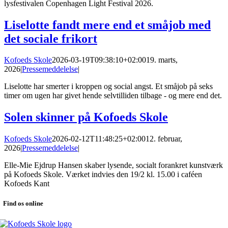
lysfestivalen Copenhagen Light Festival 2026.
Liselotte fandt mere end et småjob med
det sociale frikort
Kofoeds Skole
2026-03-19T09:38:10+02:00
19. marts,
2026
|
Pressemeddelelse
|
Liselotte har smerter i kroppen og social angst. Et småjob på seks
timer om ugen har givet hende selvtilliden tilbage - og mere end det.
Solen skinner på Kofoeds Skole
Kofoeds Skole
2026-02-12T11:48:25+02:00
12. februar,
2026
|
Pressemeddelelse
|
Elle-Mie Ejdrup Hansen skaber lysende, socialt forankret kunstværk
på Kofoeds Skole. Værket indvies den 19/2 kl. 15.00 i caféen
Kofoeds Kant
Find os online