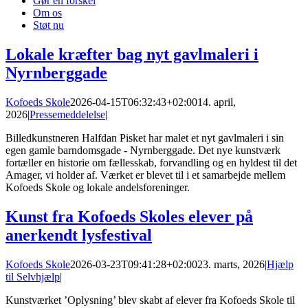
Gør en forskel
Om os
Støt nu
Lokale kræfter bag nyt gavlmaleri i
Nyrnberggade
Kofoeds Skole
2026-04-15T06:32:43+02:00
14. april,
2026
|
Pressemeddelelse
|
Billedkunstneren Halfdan Pisket har malet et nyt gavlmaleri i sin
egen gamle barndomsgade - Nyrnberggade. Det nye kunstværk
fortæller en historie om fællesskab, forvandling og en hyldest til det
Amager, vi holder af. Værket er blevet til i et samarbejde mellem
Kofoeds Skole og lokale andelsforeninger.
Kunst fra Kofoeds Skoles elever på
anerkendt lysfestival
Kofoeds Skole
2026-03-23T09:41:28+02:00
23. marts, 2026
|
Hjælp
til Selvhjælp
|
Kunstværket ’Oplysning’ blev skabt af elever fra Kofoeds Skole til