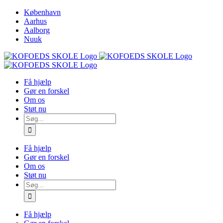
Skip
København
to
Aarhus
content
Aalborg
Nuuk
Få hjælp
Gør en forskel
Om os
Støt nu
Søg
efter:
Få hjælp
Gør en forskel
Om os
Støt nu
Søg
efter:
Få hjælp