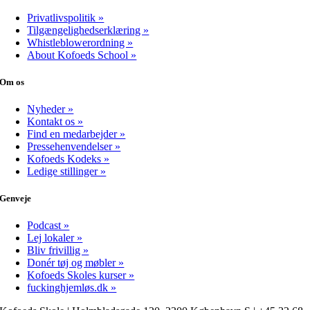
Privatlivspolitik »
Tilgængelighedserklæring »
Whistleblowerordning »
About Kofoeds School »
Om os
Nyheder »
Kontakt os »
Find en medarbejder »
Pressehenvendelser »
Kofoeds Kodeks »
Ledige stillinger »
Genveje
Podcast »
Lej lokaler »
Bliv frivillig »
Donér tøj og møbler »
Kofoeds Skoles kurser »
fuckinghjemløs.dk »