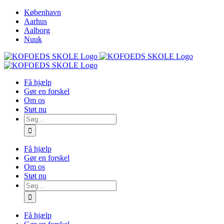
Skip
København
to
Aarhus
content
Aalborg
Nuuk
Få hjælp
Gør en forskel
Om os
Støt nu
Søg
efter:
Få hjælp
Gør en forskel
Om os
Støt nu
Søg
efter:
Få hjælp