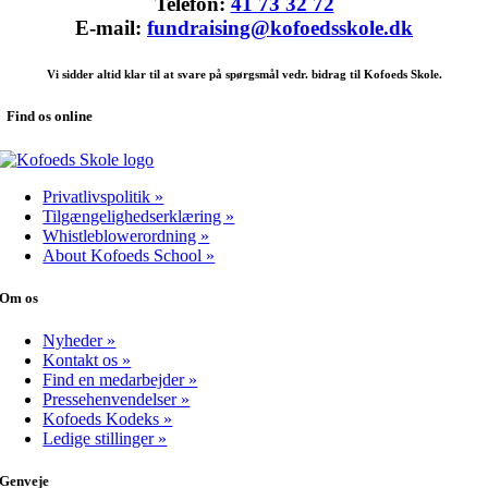
Telefon:
41 73 32 72
E-mail:
fundraising@kofoedsskole.dk
Vi sidder altid klar til at svare på spørgsmål vedr. bidrag til Kofoeds Skole.
Find os online
Privatlivspolitik »
Tilgængelighedserklæring »
Whistleblowerordning »
About Kofoeds School »
Om os
Nyheder »
Kontakt os »
Find en medarbejder »
Pressehenvendelser »
Kofoeds Kodeks »
Ledige stillinger »
Genveje