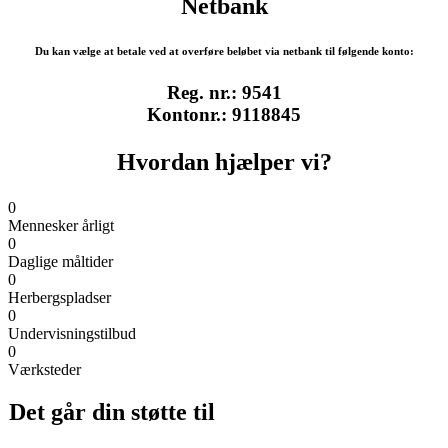
Netbank
Du kan vælge at betale ved at overføre beløbet via netbank til følgende konto:
Reg. nr.: 9541
Kontonr.: 9118845
Hvordan hjælper vi?
0
Mennesker årligt
0
Daglige måltider
0
Herbergspladser
0
Undervisningstilbud
0
Værksteder
Det går din støtte til