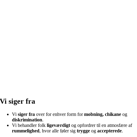
Vi siger fra
Vi
siger fra
over for enhver form for
mobning, chikane
og
diskrimination
.
Vi behandler folk
ligeværdigt
og opfordrer til en atmosfære af
rummelighed
, hvor alle føler sig
trygge
og
accepterede
.