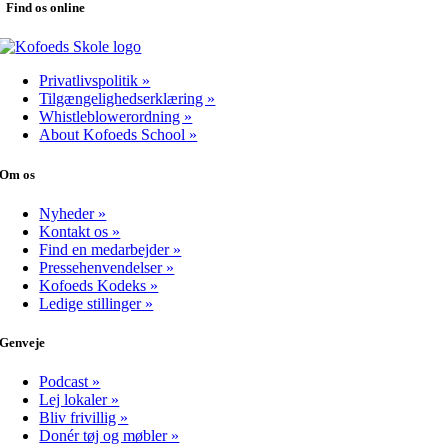
Find os online
Privatlivspolitik »
Tilgængelighedserklæring »
Whistleblowerordning »
About Kofoeds School »
Om os
Nyheder »
Kontakt os »
Find en medarbejder »
Pressehenvendelser »
Kofoeds Kodeks »
Ledige stillinger »
Genveje
Podcast »
Lej lokaler »
Bliv frivillig »
Donér tøj og møbler »