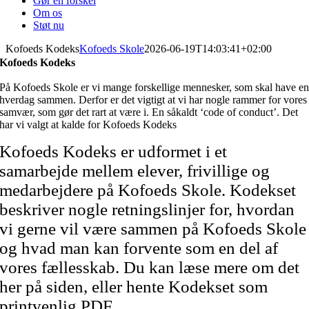
Gør en forskel
Om os
Støt nu
Kofoeds Kodeks
Kofoeds Skole
2026-06-19T14:03:41+02:00
Kofoeds Kodeks
På Kofoeds Skole er vi mange forskellige mennesker, som skal have e
hverdag sammen. Derfor er det vigtigt at vi har nogle rammer for vores
samvær, som gør det rart at være i. En såkaldt
‘code of conduct’
. Det
har vi valgt at kalde for Kofoeds Kodeks
Kofoeds Kodeks er udformet i et
samarbejde mellem elever, frivillige og
medarbejdere på Kofoeds Skole. Kodekset
beskriver nogle retningslinjer for, hvordan
vi gerne vil være sammen på Kofoeds Skole
og hvad man kan forvente som en del af
vores fællesskab.
Du kan læse mere om det
her på siden, eller hente Kodekset som
printvenlig PDF.