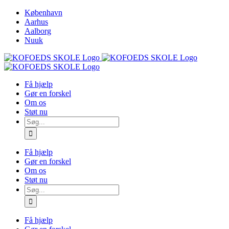
Skip
København
to
Aarhus
content
Aalborg
Nuuk
Få hjælp
Gør en forskel
Om os
Støt nu
Søg
efter:
Få hjælp
Gør en forskel
Om os
Støt nu
Søg
efter:
Få hjælp