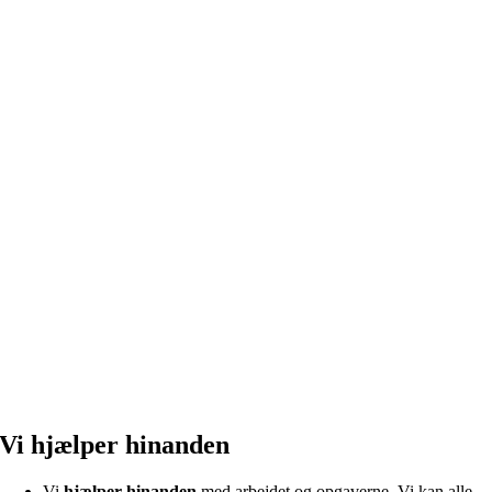
Vi hjælper hinanden
Vi
hjælper hinanden
med arbejdet og opgaverne. Vi kan alle