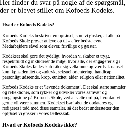
Her finder du svar på nogle af de spørgsmål,
der er blevet stillet om Kofoeds Kodeks.
Hvad er Kofoeds Kodeks?
Kofoeds Kodeks beskriver en opførsel, som vi ønsker, at alle på
Kofoeds Skole prøver at leve op til –
efter bedste evne.
Medarbejdere såvel som elever, frivillige og gæster.
Kodekset skal gøre det tydeligt, hvordan vi skaber et trygt,
respektfuldt og inkluderende miljø, hvor alle, der engagerer sig i
Kofoeds Skoles fællesskab føler sig velkomne og værdsat. uanset
køn, kønsidentitet og -udtryk, seksuel orientering, handicap,
personligt udseende, krop, etnicitet, alder, religion eller nationalitet.
Kofoeds Kodeks er et ’levende dokument’. Det skal starte samtaler
og reflektioner, som rykker og udvikler vores samvær og
omgangstone på Kofoeds Skole, ved at sætte ord på, hvordan vi
gerne vil være sammen. Kodekset bør løbende opdateres og
redigeres i tråd med disse samtaler, så det bedst understøtter den
opførsel vi ønsker i vores fællesskab.
Hvad er Kofoeds Kodeks ikke?