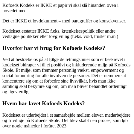
Kofoeds Kodeks er IKKE et papir vi skal slå hinanden oven i
hovedet med.
Det er IKKE et lovdokument – med paragraffer og konsekvenser.
Kodekset erstatter IKKE f.eks. krænkelsespolitik eller andre
vedtagne politikker eller lovgivning (f.eks. vold, trusler m.m.)
Hvorfor har vi brug for Kofoeds Kodeks?
Ved at bestræbe os på at følge de retningslinier som er beskrevet i
kodekset bidrager vi til et positivt og inkluderende miljø på Kofoeds
Skole. Et miljø, som fremmer personlig vækst, empowerment og
social forandring for alle involverede personer. Det er nemmere at
koncentrere sig om at forbedre sine livsvilkår, hvis man ikke
samtidig skal bekymre sig om, om man bliver behandlet ordentligt
og ligeværdigt.
Hvem har lavet Kofoeds Kodeks?
Kodekset er udarbejdet i et samarbejde mellem elever, medarbejdere
og frivillige på Kofoeds Skole. Det blev skabt i en proces, som løb
over nogle måneder i foråret 2023.