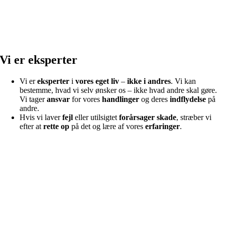
Vi er eksperter
Vi er
eksperter
i
vores eget liv
–
ikke i andres
. Vi kan
bestemme, hvad vi selv ønsker os – ikke hvad andre skal gøre.
Vi tager
ansvar
for vores
handlinger
og deres
indflydelse
på
andre.
Hvis vi laver
fejl
eller utilsigtet
forårsager skade
, stræber vi
efter at
rette op
på det og lære af vores
erfaringer
.