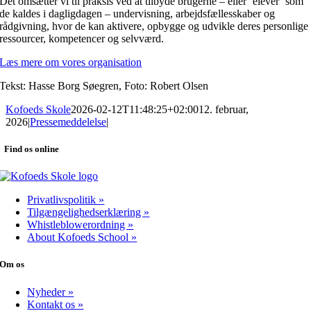
Det omsætter vi til praksis ved at tilbyde brugerne – eller ’elever’ som
de kaldes i dagligdagen – undervisning, arbejdsfællesskaber og
rådgivning, hvor de kan aktivere, opbygge og udvikle deres personlige
ressourcer, kompetencer og selvværd.
Læs mere om vores organisation
Tekst: Hasse Borg Søegren, Foto: Robert Olsen
Kofoeds Skole
2026-02-12T11:48:25+02:00
12. februar,
2026
|
Pressemeddelelse
|
Find os online
Privatlivspolitik »
Tilgængelighedserklæring »
Whistleblowerordning »
About Kofoeds School »
Om os
Nyheder »
Kontakt os »