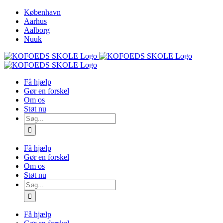
Skip
København
to
Aarhus
content
Aalborg
Nuuk
Få hjælp
Gør en forskel
Om os
Støt nu
Søg
efter:
Få hjælp
Gør en forskel
Om os
Støt nu
Søg
efter:
Få hjælp