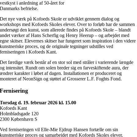
vestkyst i anledning af 50-året for
Danmarks befrielse.
Det nye værk på Kofoeds Skole er udviklet gennem dialog og
workshops med Kofoeds Skoles elever. Over to forløb har de sammen
undersøgt den kunst, som allerede findes på Kofoeds Skole – blandt
andet værker af Hans Scherfig og Henry Heerup – og arbejdet med
egne skitser. Elevernes skitser har fungeret som inspiration i den videre
kunstneriske proces, og de originale tegninger udstilles ved
ferniseringen i Kofoeds Kant.
Det færdige værk består af en stor sol med stråler i varierende længde
og intensitet. Rundt om solen breder sig en farveskiftende aura, der
ændrer karakter i løbet af dagen. Installationen er produceret og
monteret af NeonSign og støttet af Grosserer L.F. Foghts Fond.
Fernisering
Torsdag d. 19. februar 2026 kl. 15.00
Kofoeds Kant
Holmbladsgade 120
2300 København S
Ved ferniseringen vil Elle-Mie Ejdrup Hansen fortælle om sin
kunstneriske proces og samarbejdet med Kofoeds Skoles elever.