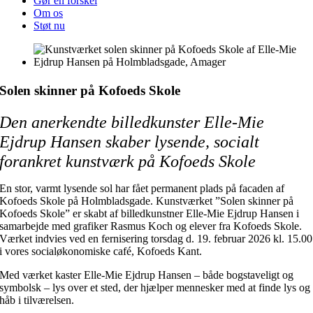
Gør en forskel
Om os
Støt nu
Solen skinner på Kofoeds Skole
Den anerkendte billedkunster Elle-Mie
Ejdrup Hansen skaber lysende, socialt
forankret kunstværk på Kofoeds Skole
En stor, varmt lysende sol har fået permanent plads på facaden af
Kofoeds Skole på Holmbladsgade. Kunstværket ”Solen skinner på
Kofoeds Skole” er skabt af billedkunstner Elle-Mie Ejdrup Hansen i
samarbejde med grafiker Rasmus Koch og elever fra Kofoeds Skole.
Værket indvies ved en fernisering torsdag d. 19. februar 2026 kl. 15.00
i vores socialøkonomiske café, Kofoeds Kant.
Med værket kaster Elle-Mie Ejdrup Hansen – både bogstaveligt og
symbolsk – lys over et sted, der hjælper mennesker med at finde lys og
håb i tilværelsen.