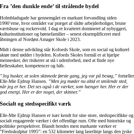
Fra ’den dunkle ende’ til strålende bydel
Holmbladsgade har gennemgået en markant forvandling siden
1990’erne, hvor området var præget af slidte arbejderboliger, brune
værtshuse og rockervold. I dag er kvarteret domineret af nybyggeri,
kulturinstitutioner og børnefamilier – senest eksemplificeret med
åbningen af Nordøst Amager Skole i 2023.
Midt i denne udvikling står Kofoeds Skole, som en social og kulturel
aktør med rødder i bydelen. Kofoeds Skoles formål er at hjælpe
mennesker, der risikerer at stå i udenforhed, med at finde nye
fællesskaber, kompetencer og håb.
”Jeg husker, at solen skinnede første gang, jeg var på besøg,”
fortælle
Elle-Mie Ejdrup Hansen.
”Men jeg møder nu altid et smilende sted,
når jeg er her. Det ses også i de værker, som hænger her. Her er der
god energi. Her er der noget, der skinner.”
Socialt og stedsspecifikt værk
Elle-Mie Ejdrup Hansen er især kendt for sine store, stedsspecifikke og
socialt engagerede værker i det offentlige rum. Ofte med historiske og
politiske perspektiver. Blandt hendes mest markante værker er
”Fredsskulptur 1995”: en 532 kilometer lang laserlinje langs den jyske