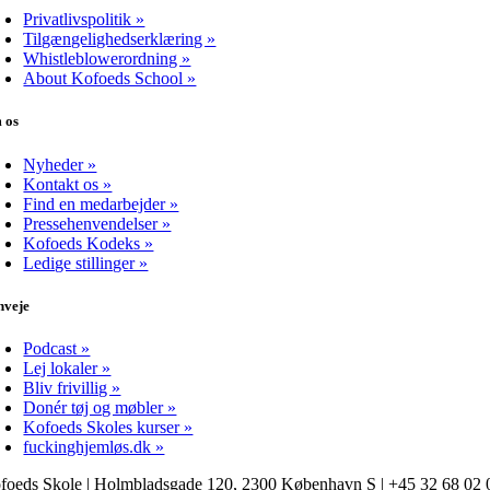
Privatlivspolitik »
Tilgængelighedserklæring »
Whistleblowerordning »
About Kofoeds School »
 os
Nyheder »
Kontakt os »
Find en medarbejder »
Pressehenvendelser »
Kofoeds Kodeks »
Ledige stillinger »
nveje
Podcast »
Lej lokaler »
Bliv frivillig »
Donér tøj og møbler »
Kofoeds Skoles kurser »
fuckinghjemløs.dk »
foeds Skole | Holmbladsgade 120, 2300 København S | +45 32 68 02 