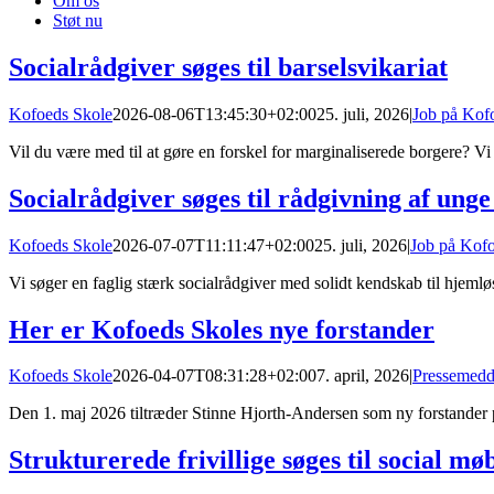
Om os
Støt nu
Socialrådgiver søges til barselsvikariat
Kofoeds Skole
2026-08-06T13:45:30+02:00
25. juli, 2026
|
Job på Kof
Vil du være med til at gøre en forskel for marginaliserede borgere? Vi
Socialrådgiver søges til rådgivning af ung
Kofoeds Skole
2026-07-07T11:11:47+02:00
25. juli, 2026
|
Job på Kof
Vi søger en faglig stærk socialrådgiver med solidt kendskab til hjemlø
Her er Kofoeds Skoles nye forstander
Kofoeds Skole
2026-04-07T08:31:28+02:00
7. april, 2026
|
Pressemedd
Den 1. maj 2026 tiltræder Stinne Hjorth-Andersen som ny forstander
Strukturerede frivillige søges til social mø