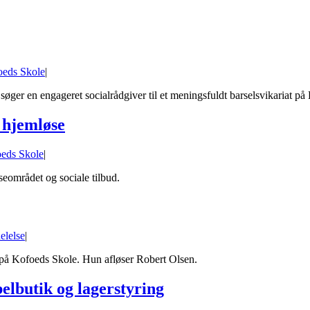
oeds Skole
|
 søger en engageret socialrådgiver til et meningsfuldt barselsvikariat p
e hjemløse
oeds Skole
|
seområdet og sociale tilbud.
elelse
|
 på Kofoeds Skole. Hun afløser Robert Olsen.
belbutik og lagerstyring