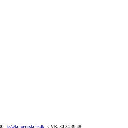
00 |
ks@kofoedsskole.dk
| CVR: 30 34 39 48