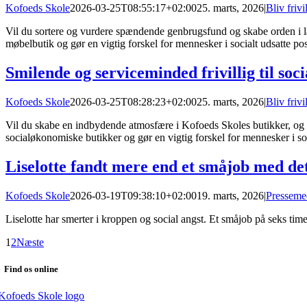
Kofoeds Skole
2026-03-25T08:55:17+02:00
25. marts, 2026
|
Bliv frivi
Vil du sortere og vurdere spændende genbrugsfund og skabe orden i la
møbelbutik og gør en vigtig forskel for mennesker i socialt udsatte pos
Smilende og serviceminded frivillig til so
Kofoeds Skole
2026-03-25T08:28:23+02:00
25. marts, 2026
|
Bliv frivi
Vil du skabe en indbydende atmosfære i Kofoeds Skoles butikker, og væ
socialøkonomiske butikker og gør en vigtig forskel for mennesker i soc
Liselotte fandt mere end et småjob med det
Kofoeds Skole
2026-03-19T09:38:10+02:00
19. marts, 2026
|
Presseme
Liselotte har smerter i kroppen og social angst. Et småjob på seks time
1
2
Næste
Find os online