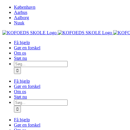
Skip
København
to
Aarhus
content
Aalborg
Nuuk
Få hjælp
Gør en forskel
Om os
Støt nu
Søg
efter:
Få hjælp
Gør en forskel
Om os
Støt nu
Søg
efter:
Få hjælp
Gør en forskel