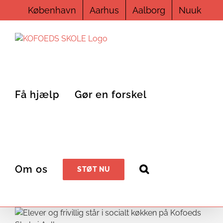
Skip
København
Aarhus
Aalborg
Nuuk
to
content
Få hjælp
Gør en forskel
Om os
STØT NU