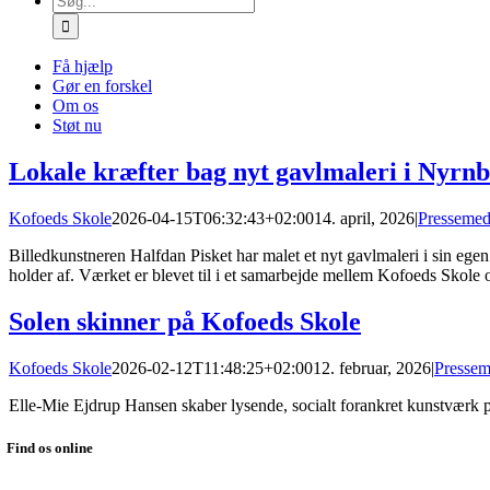
efter:
Få hjælp
Gør en forskel
Om os
Støt nu
Lokale kræfter bag nyt gavlmaleri i Nyrn
Kofoeds Skole
2026-04-15T06:32:43+02:00
14. april, 2026
|
Pressemed
Billedkunstneren Halfdan Pisket har malet et nyt gavlmaleri i sin eg
holder af. Værket er blevet til i et samarbejde mellem Kofoeds Skole 
Solen skinner på Kofoeds Skole
Kofoeds Skole
2026-02-12T11:48:25+02:00
12. februar, 2026
|
Pressem
Elle-Mie Ejdrup Hansen skaber lysende, socialt forankret kunstværk 
Find os online