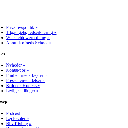
Privatlivspolitik »
Tilgængelighedserklæring »
Whistleblowerordning »
About Kofoeds School »
 os
Nyheder »
Kontakt os »
Find en medarbejder »
Pressehenvendelser »
Kofoeds Kodeks »
Ledige stillinger »
nveje
Podcast »
Lej lokaler »
Bliv frivillig »