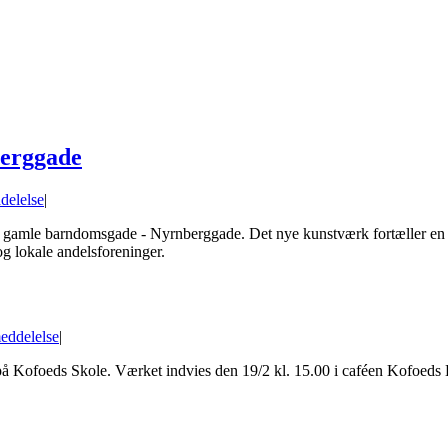
berggade
delelse
|
en gamle barndomsgade - Nyrnberggade. Det nye kunstværk fortæller en h
og lokale andelsforeninger.
eddelelse
|
på Kofoeds Skole. Værket indvies den 19/2 kl. 15.00 i caféen Kofoeds