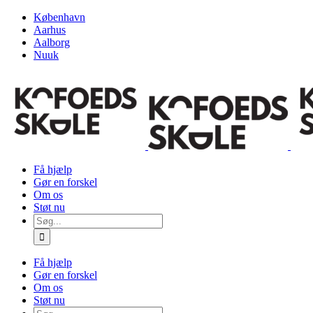
Skip
København
to
Aarhus
content
Aalborg
Nuuk
Få hjælp
Gør en forskel
Om os
Støt nu
Søg
efter:
Få hjælp
Gør en forskel
Om os
Støt nu
Søg