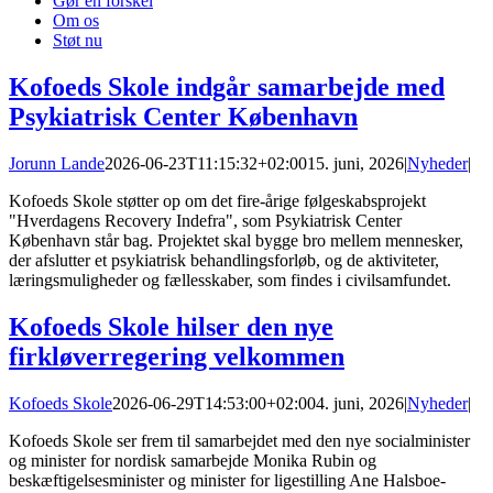
Gør en forskel
Om os
Støt nu
Kofoeds Skole indgår samarbejde med
Psykiatrisk Center København
Jorunn Lande
2026-06-23T11:15:32+02:00
15. juni, 2026
|
Nyheder
|
Kofoeds Skole støtter op om det fire-årige følgeskabsprojekt
"Hverdagens Recovery Indefra", som Psykiatrisk Center
København står bag. Projektet skal bygge bro mellem mennesker,
der afslutter et psykiatrisk behandlingsforløb, og de aktiviteter,
læringsmuligheder og fællesskaber, som findes i civilsamfundet.
Kofoeds Skole hilser den nye
firkløverregering velkommen
Kofoeds Skole
2026-06-29T14:53:00+02:00
4. juni, 2026
|
Nyheder
|
Kofoeds Skole ser frem til samarbejdet med den nye socialminister
og minister for nordisk samarbejde Monika Rubin og
beskæftigelsesminister og minister for ligestilling Ane Halsboe-