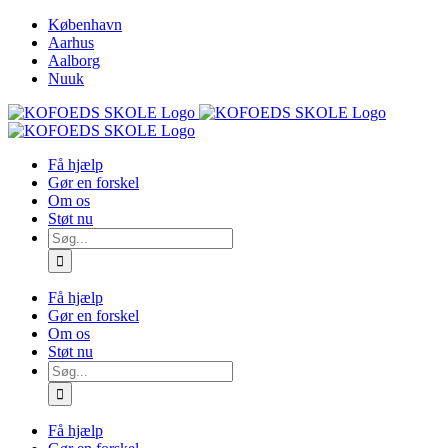
Skip
København
to
Aarhus
content
Aalborg
Nuuk
Få hjælp
Gør en forskel
Om os
Støt nu
Søg
efter:
Få hjælp
Gør en forskel
Om os
Støt nu
Søg
efter:
Få hjælp