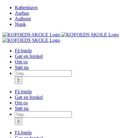
Skip
København
to
Aarhus
content
Aalborg
Nuuk
Få hjælp
Gør en forskel
Om os
Støt nu
Søg
efter:
Få hjælp
Gør en forskel
Om os
Støt nu
Søg
efter:
Få hjælp