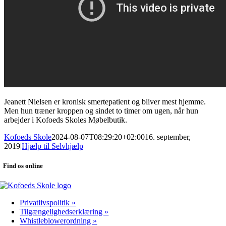
Jeanett Nielsen er kronisk smertepatient og bliver mest hjemme.
Men hun træner kroppen og sindet to timer om ugen, når hun
arbejder i Kofoeds Skoles Møbelbutik.
Kofoeds Skole
2024-08-07T08:29:20+02:00
16. september,
2019
|
Hjælp til Selvhjælp
|
Find os online
Privatlivspolitik »
Tilgængelighedserklæring »
Whistleblowerordning »