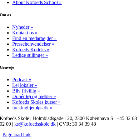
About Kofoeds School »
Om os
Nyheder »
Kontakt os »
Find en medarbejder »
Pressehenvendelser »
Kofoeds Kodeks »
Ledige stillinger »
Genveje
Podcast »
Lej lokaler »
Bliv frivillig »
Donér tøj og møbler »
Kofoeds Skoles kurser »
fuckinghjemløs.dk »
Kofoeds Skole | Holmbladsgade 120, 2300 København S | +45 32 68
02 00 |
ks@kofoedsskole.dk
| CVR: 30 34 39 48
Page load link