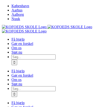
Skip
København
to
Aarhus
content
Aalborg
Nuuk
Få hjælp
Gør en forskel
Om os
Støt nu
Søg
efter:
Få hjælp
Gør en forskel
Om os
Støt nu
Søg
efter:
Få hjælp