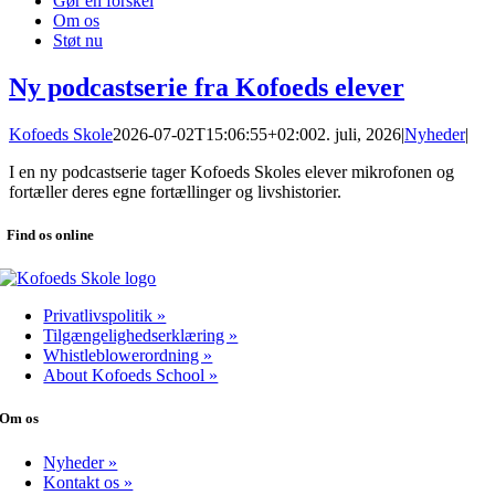
Gør en forskel
Om os
Støt nu
Ny podcastserie fra Kofoeds elever
Kofoeds Skole
2026-07-02T15:06:55+02:00
2. juli, 2026
|
Nyheder
|
I en ny podcastserie tager Kofoeds Skoles elever mikrofonen og
fortæller deres egne fortællinger og livshistorier.
Find os online
Privatlivspolitik »
Tilgængelighedserklæring »
Whistleblowerordning »
About Kofoeds School »
Om os
Nyheder »
Kontakt os »