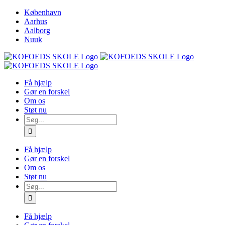
Skip
København
to
Aarhus
content
Aalborg
Nuuk
Få hjælp
Gør en forskel
Om os
Støt nu
Søg
efter:
Få hjælp
Gør en forskel
Om os
Støt nu
Søg
efter:
Få hjælp