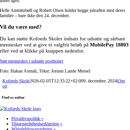
åbner igen.
Helle Ammitzbøll og Robert Olsen holder begge juleaften med deres
familier – bare ikke den 24. december.
Vil du være med?
Du kan støtte Kofoeds Skoles indsats for udsatte og sårbare
mennesker ved at give et
valgfrit beløb på
MobilePay 18803
eller ved at klikke på knappen nedenfor.
Støt mennesker i udsatte positioner
Foto: Hakan Asmali, Tekst: Jorunn Lande Messel
Kofoeds Skole
2026-02-05T12:35:22+02:00
9. december, 2024
|
Om
os
|
Find os online
Privatlivspolitik »
Tilgængelighedserklæring »
Whistleblowerordning »