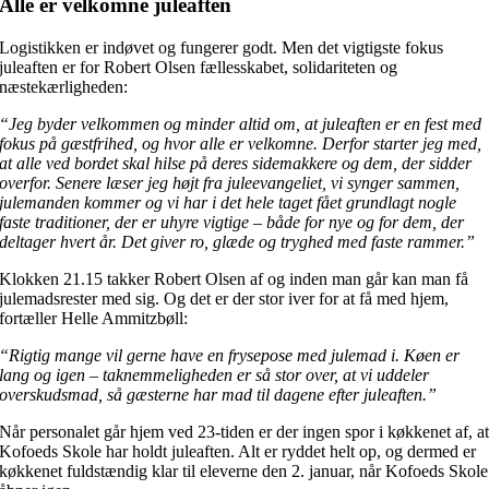
Alle er velkomne juleaften
Logistikken er indøvet og fungerer godt. Men det vigtigste fokus
juleaften er for Robert Olsen fællesskabet, solidariteten og
næstekærligheden:
“Jeg byder velkommen og minder altid om, at juleaften er en fest med
fokus på gæstfrihed, og hvor alle er velkomne. Derfor starter jeg med,
at alle ved bordet skal hilse på deres sidemakkere og dem, der sidder
overfor. Senere læser jeg højt fra juleevangeliet, vi synger sammen,
julemanden kommer og vi har i det hele taget fået grundlagt nogle
faste traditioner, der er uhyre vigtige – både for nye og for dem, der
deltager hvert år. Det giver ro, glæde og tryghed med faste rammer.”
Klokken 21.15 takker Robert Olsen af og inden man går kan man få
julemadsrester med sig. Og det er der stor iver for at få med hjem,
fortæller Helle Ammitzbøll:
“Rigtig mange vil gerne have en frysepose med julemad i. Køen er
lang og igen – taknemmeligheden er så stor over, at vi uddeler
overskudsmad, så gæsterne har mad til dagene efter juleaften.”
Når personalet går hjem ved 23-tiden er der ingen spor i køkkenet af, a
Kofoeds Skole har holdt juleaften. Alt er ryddet helt op, og dermed er
køkkenet fuldstændig klar til eleverne den 2. januar, når Kofoeds Skole