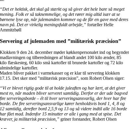
“Det er hektisk, det skal gå stærkt og så giver det hele bare så meget
mening. Folk er så taknemmelige, og det rører mig altid især at se
børnene lyse op, når julemanden kommer og de får en gave med deres
navn på. Det er virkelig meningsfuldt arbejde,”
fortæller Helle
Ammitzbøll
Servering af julemaden med ”militærisk præcision”
Klokken 9 den 24. december møder køkkenpersonalet ind og begynde
madlavningen og tilberedningen af blandt andet 100 kilo ænder, 85
kilo flæskesteg, 60 kilo små kartofler til brunede kartofler og 72 kilo
almindelige kartofler.
Maden bliver pakket i varmekasser og er klar til servering klokken
17.15. Det sker med ”militærisk præcision”, som Robert Olsen siger:
“Vi er blevet rigtig gode til at holde juleaften og har lært, at det giver
mest ro, når maden bliver serveret samtidig. Derfor er der ude bagved
fire serveringsborde – ét til hver serveringsansvarlig, der hver har fire
borde. De fire serveringsansvarlige kører henholdsvis bord 1, 4, 8 og
12 samtidig, derefter bord 2,5,9 og 13 og så videre indtil alle 16 borde
har fået mad. Indenfor 15 minutter er alle i gang med at spise. Det
kræver, ja militærisk præcision,”
griner forstander, Robert Olsen