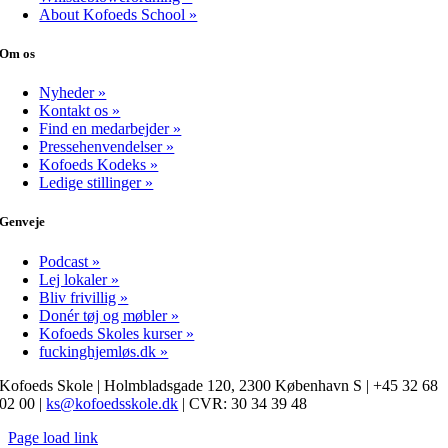
About Kofoeds School »
Om os
Nyheder »
Kontakt os »
Find en medarbejder »
Pressehenvendelser »
Kofoeds Kodeks »
Ledige stillinger »
Genveje
Podcast »
Lej lokaler »
Bliv frivillig »
Donér tøj og møbler »
Kofoeds Skoles kurser »
fuckinghjemløs.dk »
Kofoeds Skole | Holmbladsgade 120, 2300 København S | +45 32 68
02 00 |
ks@kofoedsskole.dk
| CVR: 30 34 39 48
Page load link