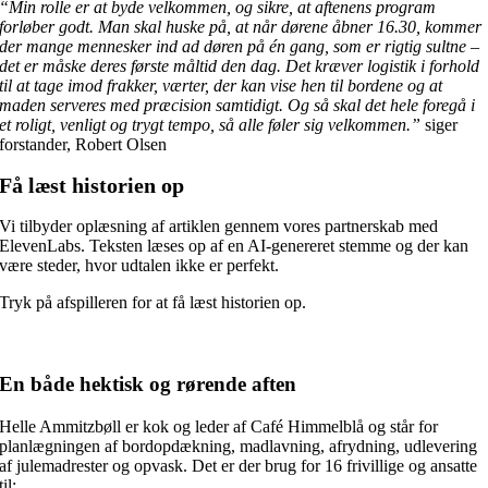
“Min rolle er at byde velkommen, og sikre, at aftenens program
forløber godt. Man skal huske på, at når dørene åbner 16.30, kommer
der mange mennesker ind ad døren på én gang, som er rigtig sultne –
det er måske deres første måltid den dag. Det kræver logistik i forhold
til at tage imod frakker, værter, der kan vise hen til bordene og at
maden serveres med præcision samtidigt. Og så skal det hele foregå i
et roligt, venligt og trygt tempo, så alle føler sig velkommen.”
siger
forstander, Robert Olsen
Få læst historien op
Vi tilbyder oplæsning af artiklen gennem vores partnerskab med
ElevenLabs. Teksten læses op af en AI-genereret stemme og der kan
være steder, hvor udtalen ikke er perfekt.
Tryk på afspilleren for at få læst historien op.
En både hektisk og rørende aften
Helle Ammitzbøll er kok og leder af Café Himmelblå og står for
planlægningen af bordopdækning, madlavning, afrydning, udlevering
af julemadrester og opvask. Det er der brug for 16 frivillige og ansatte
til: