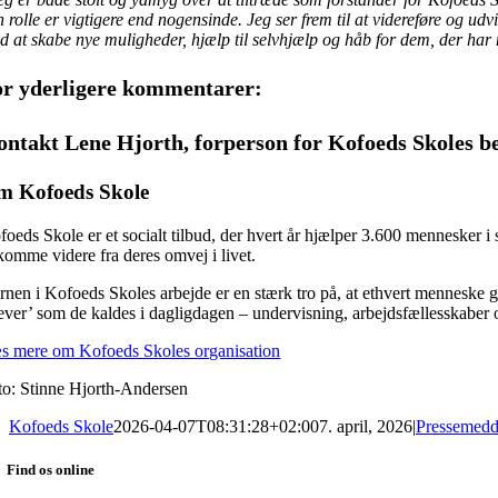
n rolle er vigtigere end nogensinde. Jeg ser frem til at videreføre og 
d at skabe nye muligheder, hjælp til selvhjælp og håb for dem, der har me
or yderligere kommentarer:
ntakt Lene Hjorth, forperson for Kofoeds Skoles be
m Kofoeds Skole
foeds Skole er et socialt tilbud, der hvert år hjælper 3.600 mennesker i
 komme videre fra deres omvej i livet.
nen i Kofoeds Skoles arbejde er en stærk tro på, at ethvert menneske glæ
lever’ som de kaldes i dagligdagen – undervisning, arbejdsfællesskaber
s mere om Kofoeds Skoles organisation
to: Stinne Hjorth-Andersen
Kofoeds Skole
2026-04-07T08:31:28+02:00
7. april, 2026
|
Pressemedd
Find os online