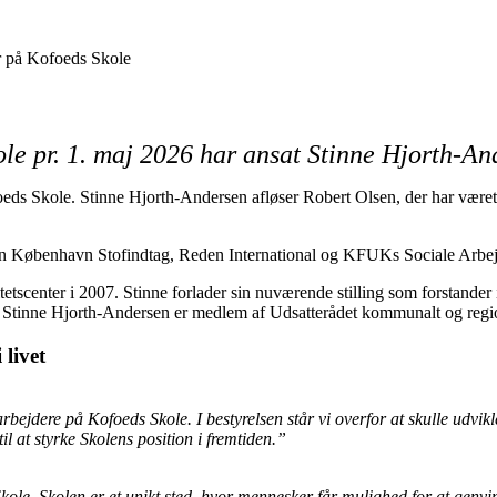
ole pr. 1. maj 2026 har ansat Stinne Hjorth-An
eds Skole. Stinne Hjorth-Andersen afløser Robert Olsen, der har været
en København Stofindtag, Reden International og KFUKs Sociale Arbej
sitetscenter i 2007. Stinne forlader sin nuværende stilling som forst
. Stinne Hjorth-Andersen er medlem af Udsatterådet kommunalt og regio
 livet
bejdere på Kofoeds Skole. I bestyrelsen står vi overfor at skulle udvik
l at styrke Skolens position i fremtiden.”
kole. Skolen er et unikt sted, hvor mennesker får mulighed for at genv