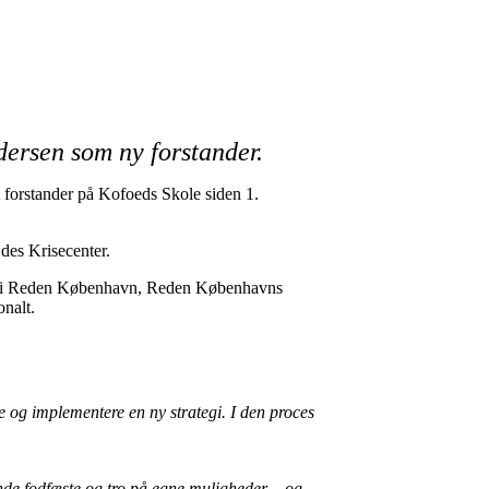
dersen som ny forstander.
 forstander på Kofoeds Skole siden 1.
des Krisecenter.
ander i Reden København, Reden Københavns
nalt.
le og implementere en ny strategi. I den proces
inde fodfæste og tro på egne muligheder – og