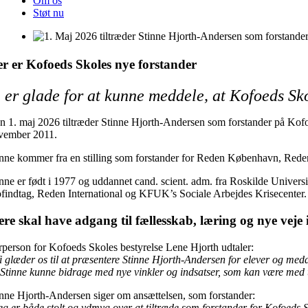
Om os
Støt nu
r er Kofoeds Skoles nye forstander
i er glade for at kunne meddele, at Kofoeds Sk
n 1. maj 2026 tiltræder Stinne Hjorth-Andersen som forstander på Kofo
vember 2011.
inne kommer fra en stilling som forstander for Reden København, Red
inne er født i 1977 og uddannet cand. scient. adm. fra Roskilde Univer
ofindtag, Reden International og KFUK’s Sociale Arbejdes Krisecenter
ere skal have adgang til fællesskab, læring og nye veje i
rperson for Kofoeds Skoles bestyrelse Lene Hjorth udtaler:
i glæder os til at præsentere Stinne Hjorth-Andersen for elever og medar
l Stinne kunne bidrage med nye vinkler og indsatser, som kan være med ti
inne Hjorth-Andersen siger om ansættelsen, som forstander:
eg er både stolt og ydmyg over at tiltræde som forstander for Kofoeds S