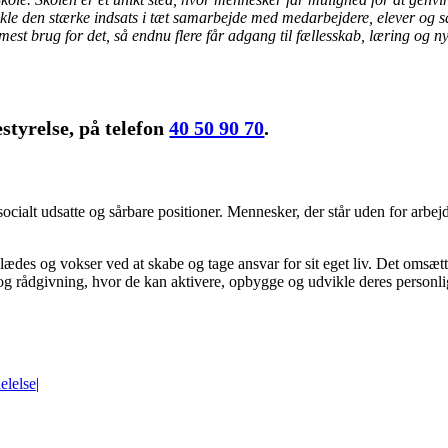
udvikle den stærke indsats i tæt samarbejde med medarbejdere, elever og
st brug for det, så endnu flere får adgang til fællesskab, læring og nye
styrelse, på telefon
40 50 90 70
.
 socialt udsatte og sårbare positioner. Mennesker, der står uden for arb
des og vokser ved at skabe og tage ansvar for sit eget liv. Det omsætter
 og rådgivning, hvor de kan aktivere, opbygge og udvikle deres personl
elelse
|