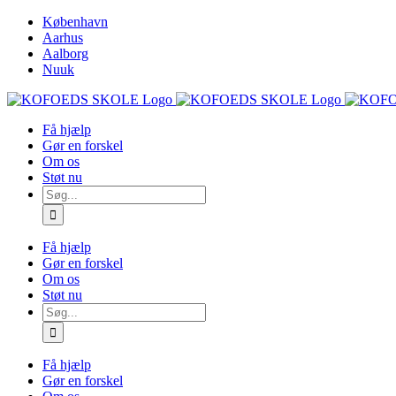
Skip
København
to
Aarhus
content
Aalborg
Nuuk
Få hjælp
Gør en forskel
Om os
Støt nu
Søg
efter:
Få hjælp
Gør en forskel
Om os
Støt nu
Søg
efter:
Få hjælp
Gør en forskel