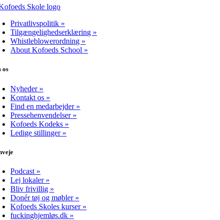
Privatlivspolitik »
Tilgængelighedserklæring »
Whistleblowerordning »
About Kofoeds School »
 os
Nyheder »
Kontakt os »
Find en medarbejder »
Pressehenvendelser »
Kofoeds Kodeks »
Ledige stillinger »
nveje
Podcast »
Lej lokaler »
Bliv frivillig »
Donér tøj og møbler »
Kofoeds Skoles kurser »
fuckinghjemløs.dk »