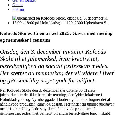
Gør en forskel
Om os
Støt nu
Kofoeds Skoles Julemarked 2025: Gaver med mening
og mennesker i centrum
Onsdag den 3. december inviterer Kofoeds
Skole til et julemarked, hvor kreativitet,
bæredygtighed og socialt fællesskab mødes.
Her støtter du mennesker, der vil videre i livet
og gør samtidig noget godt for miljøet.
Når Kofoeds Skole den 3. december slår dørene op til årets
julemarked, er det ikke bare julestemning, der fylder lokalerne i
Holmbladsgade og Nyrnberggade. I boder og butikker bugner det af
håndlavede produkter, kunst og design. Her finder du unikke julegaver
med historie: Upcyclede smykker, håndlavede produkter af
genbrugstræ, redesignet børnetøj og andre bæredygtige fund – skabt