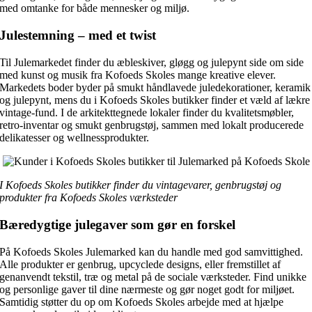
med omtanke for både mennesker og miljø.
Julestemning – med et twist
Til Julemarkedet finder du æbleskiver, gløgg og julepynt side om side
med kunst og musik fra Kofoeds Skoles mange kreative elever.
Markedets boder byder på smukt håndlavede juledekorationer, keramik
og julepynt, mens du i Kofoeds Skoles butikker finder et væld af lækre
vintage-fund. I de arkitekttegnede lokaler finder du kvalitetsmøbler,
retro-inventar og smukt genbrugstøj, sammen med lokalt producerede
delikatesser og wellnessprodukter.
I Kofoeds Skoles butikker finder du vintagevarer, genbrugstøj og
produkter fra Kofoeds Skoles værksteder
Bæredygtige julegaver som gør en forskel
På Kofoeds Skoles Julemarked kan du handle med god samvittighed.
Alle produkter er genbrug, upcyclede designs, eller fremstillet af
genanvendt tekstil, træ og metal på de sociale værksteder. Find unikke
og personlige gaver til dine nærmeste og gør noget godt for miljøet.
Samtidig støtter du op om Kofoeds Skoles arbejde med at hjælpe