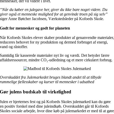
mennesker, der vil videre i livet.
”Når du køber en julegave her, giver du ikke bare noget videre. Du
giver også et menneske mulighed for at genvinde troen på sig selv”
siger Anne Bøtcher Jacobsen, Værkstedsleder på Kofoeds Skole.
Godt for mennesker og godt for planeten
Når Kofoeds Skoles elever skaber produkter af genanvendte materialer
reduceres behovet for ny produktion og dermed forbruget af energi,
vand og råstoffer.
Samtidig får kasserede materialer nyt liv og værdi. Det betyder færre
affaldsressourcer, mindre CO₂-udledning og et mere cirkulært forbrug.
Overskuddet fra Julemarkedet bruges blandt andet til at tilbyde
rummelige fællesskaber og kurser til mennesker i udsathed
Gør julens budskab til virkelighed
Julen er hjerternes fest og på Kofoeds Skoles julemarked kan du gøre
en positiv forskel med dine juleindkøb. Overskuddet går til Kofoeds
Skoles sociale arbejde, hvor dine køb på julemarkedet er med til at gør