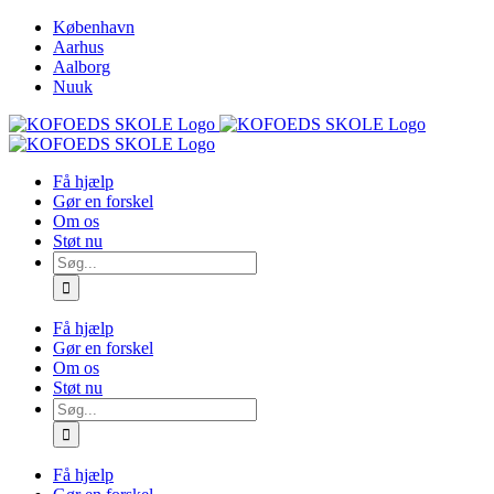
Skip
København
to
Aarhus
content
Aalborg
Nuuk
Få hjælp
Gør en forskel
Om os
Støt nu
Søg
efter:
Få hjælp
Gør en forskel
Om os
Støt nu
Søg
efter:
Få hjælp