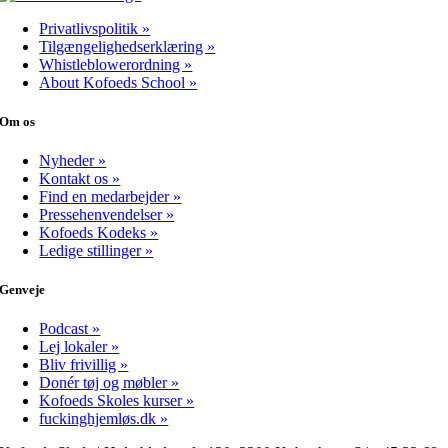
Privatlivspolitik »
Tilgængelighedserklæring »
Whistleblowerordning »
About Kofoeds School »
Om os
Nyheder »
Kontakt os »
Find en medarbejder »
Pressehenvendelser »
Kofoeds Kodeks »
Ledige stillinger »
Genveje
Podcast »
Lej lokaler »
Bliv frivillig »
Donér tøj og møbler »
Kofoeds Skoles kurser »
fuckinghjemløs.dk »