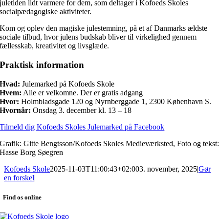
juletiden lidt varmere for dem, som deltager i Kofoeds Skoles
socialpædagogiske aktiviteter.
Kom og oplev den magiske julestemning, på et af Danmarks ældste
sociale tilbud, hvor julens budskab bliver til virkelighed gennem
fællesskab, kreativitet og livsglæde.
Praktisk information
Hvad:
Julemarked på Kofoeds Skole
Hvem:
Alle er velkomne. Der er gratis adgang
Hvor:
Holmbladsgade 120 og Nyrnberggade 1, 2300 København S.
Hvornår:
Onsdag 3. december kl. 13 – 18
Tilmeld dig Kofoeds Skoles Julemarked på Facebook
Grafik: Gitte Bengtsson/Kofoeds Skoles Medieværksted, Foto og tekst
Hasse Borg Søegren
Kofoeds Skole
2025-11-03T11:00:43+02:00
3. november, 2025
|
Gør
en forskel
|
Find os online