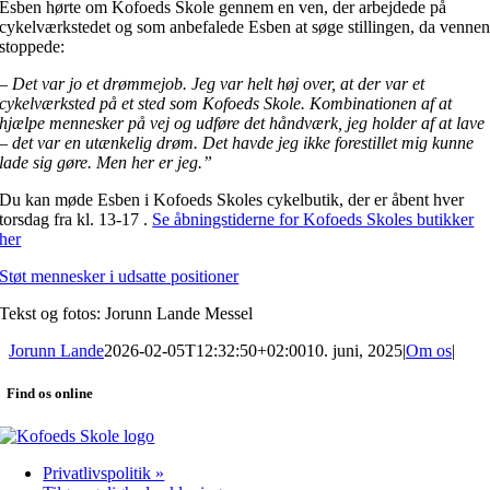
Esben hørte om Kofoeds Skole gennem en ven, der arbejdede på
cykelværkstedet og som anbefalede Esben at søge stillingen, da venne
stoppede:
–
Det var jo et drømmejob. Jeg var helt høj over, at der var et
cykelværksted på et sted som Kofoeds Skole. Kombinationen af at
hjælpe mennesker på vej og udføre det håndværk, jeg holder af at lave
– det var en utænkelig drøm. Det havde jeg ikke forestillet mig kunne
lade sig gøre. Men her er jeg.”
Du kan møde Esben i Kofoeds Skoles cykelbutik, der er åbent hver
torsdag fra kl. 13-17 .
Se åbningstiderne for Kofoeds Skoles butikker
her
Støt mennesker i udsatte positioner
Tekst og fotos: Jorunn Lande Messel
Jorunn Lande
2026-02-05T12:32:50+02:00
10. juni, 2025
|
Om os
|
Find os online
Privatlivspolitik »