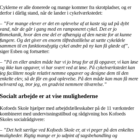
Cyklerne er alle donerede og mange kommer fra skrotpladser, og er
derfor i dårlig stand, når de lander i cykelværkstedet:
–
”For mange elever er det en oplevelse af at kaste sig ud på dybt
vand, når de går i gang med en ramponeret cykel. Det er jo
finmekanik, hvor den ene del er afhængig af den næste for at kunne
fungere. Og det giver en enorm tilfredsstillelse at sætte cykeldele
sammen til en funktionsdygtig cykel andre på ny kan få glæde af”
,
siger Esben og fortsætter:
–
”På en eller anden måde har vi jo brug for at få opgaver, vi kan løse
og ikke kun opgaver, vi har svært ved at løse. På cykelværkstedet kan
jeg facilitere nogle relativt nemme opgaver og designe dem til den
enkelte elev, så de får en god oplevelse. På den måde kan man få mere
selvværd og, tror jeg, en gradvist nemmere tilværelse.”
Socialt arbejde er at vise mulighederne
Kofoeds Skole hjælper med arbejdsfællesskaber på de 11 værksteder
kombineret med undervisningstilbud og rådgivning hos Kofoeds
Skoles socialrådgivere:
–
”Det helt særlige ved Kofoeds Skole er, at vi peger på den enkeltes
muligheder. Rigtig mange er jo udpint af sagsbehandling og