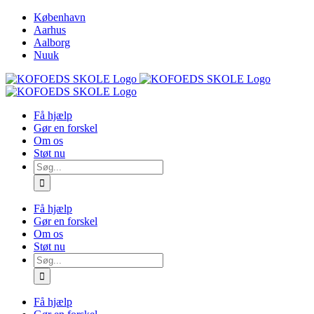
Skip
København
to
Aarhus
content
Aalborg
Nuuk
Få hjælp
Gør en forskel
Om os
Støt nu
Søg
efter:
Få hjælp
Gør en forskel
Om os
Støt nu
Søg
efter:
Få hjælp