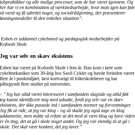
jobpraktikker og alle mulige processer, som de har været igennem. Og
her har vi en kombination af værkstedsarbejde, hvor man igen kan føle
sit værd og få udrettet noget, og socialrådgivning, der præsenterer
løsningsmodeller til den enkeltes situation”
.
Esben er uddannet cykelsmed og pædagogisk medarbejder på
Kofoeds Skole
Jeg var selv en skæv eksistens
Esben har været på Kofoeds Skole i fem år. Han kom i lære som
cykelmekaniker som 30-årig hos Saxil Cykler og havde forinden været
flere år i punkmiljøet, læst kortvarigt til folkeskolelærer og har
påbegyndt flere studier på universitet.
–
”Jeg har altid været interesseret i samfundets slagside og altid følt
jeg kunne identificere mig med udsatte, fordi jeg selv var en skæv
eksistens, der ikke passede ind i samfundets normer og forventninger.
Jeg fik at vide, at jeg var klog – og så skulle jeg også tage en klog
uddannelse, men måtte så erfare at det med at være klog og have viden
er én ting, det at gå i skole noget andet. Og jeg var elendig til at gå i
skole. Det skal være konkret, det jeg laver.”