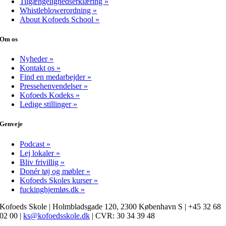
Tilgængelighedserklæring »
Whistleblowerordning »
About Kofoeds School »
Om os
Nyheder »
Kontakt os »
Find en medarbejder »
Pressehenvendelser »
Kofoeds Kodeks »
Ledige stillinger »
Genveje
Podcast »
Lej lokaler »
Bliv frivillig »
Donér tøj og møbler »
Kofoeds Skoles kurser »
fuckinghjemløs.dk »
Kofoeds Skole | Holmbladsgade 120, 2300 København S | +45 32 68
02 00 |
ks@kofoedsskole.dk
| CVR: 30 34 39 48