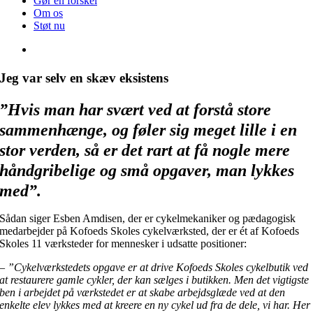
Gør en forskel
Om os
Støt nu
Jeg var selv en skæv eksistens
”Hvis man har svært ved at forstå store
sammenhænge, og føler sig meget lille i en
stor verden, så er det rart at få nogle mere
håndgribelige og små opgaver, man lykkes
med”.
Sådan siger Esben Amdisen, der er cykelmekaniker og pædagogisk
medarbejder på Kofoeds Skoles cykelværksted, der er ét af Kofoeds
Skoles 11 værksteder for mennesker i udsatte positioner:
–
”Cykelværkstedets opgave er at drive Kofoeds Skoles cykelbutik ved
at restaurere gamle cykler, der kan sælges i butikken. Men det vigtigste
ben i arbejdet på værkstedet er at skabe arbejdsglæde ved at den
enkelte elev lykkes med at kreere en ny cykel ud fra de dele, vi har. Her