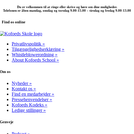
Du er velkommen til at ringe eller skrive og høre om dine muligheder.
Telefonen er åben mandag, onsdag og torsdag 9.00-15.00 – tirsdag og fredag 9.00-13.00
Find os online
Privatlivspolitik »
Tilgængelighedserklæring »
Whistleblowerordning »
About Kofoeds School »
Om os
Nyheder »
Kontakt os »
Find en medarbejder »
Pressehenvendelser »
Kofoeds Kodeks »
Ledige stillinger »
Genveje
Podcast »