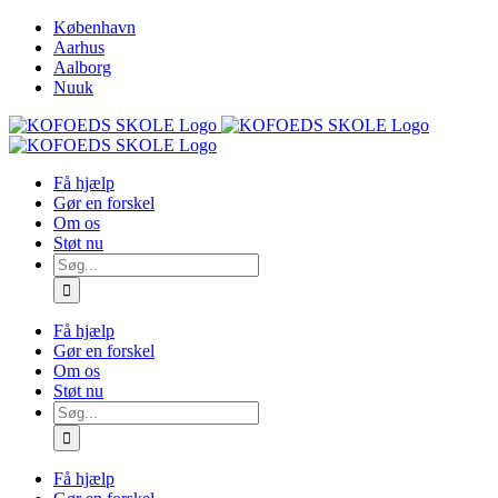
Skip
København
to
Aarhus
content
Aalborg
Nuuk
Få hjælp
Gør en forskel
Om os
Støt nu
Søg
efter:
Få hjælp
Gør en forskel
Om os
Støt nu
Søg
efter:
Få hjælp