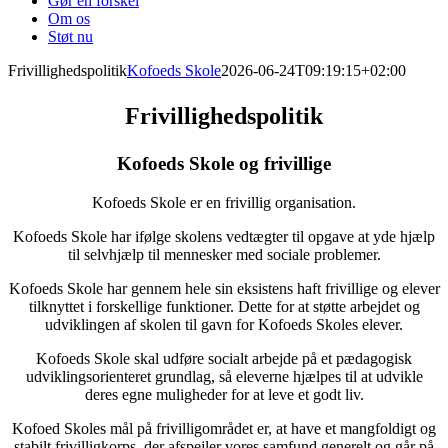
Gør en forskel
Om os
Støt nu
Frivillighedspolitik
Kofoeds Skole
2026-06-24T09:19:15+02:00
Frivillighedspolitik
Kofoeds Skole og frivillige
Kofoeds Skole er en frivillig organisation.
Kofoeds Skole har ifølge skolens vedtægter til opgave at yde hjælp
til selvhjælp til mennesker med sociale problemer.
Kofoeds Skole har gennem hele sin eksistens haft frivillige og elever
tilknyttet i forskellige funktioner. Dette for at støtte arbejdet og
udviklingen af skolen til gavn for Kofoeds Skoles elever.
Kofoeds Skole skal udføre socialt arbejde på et pædagogisk
udviklingsorienteret grundlag, så eleverne hjælpes til at udvikle
deres egne muligheder for at leve et godt liv.
Kofoed Skoles mål på frivilligområdet er, at have et mangfoldigt og
stabilt frivilligkorps, der afspejler vores samfund generelt og går på