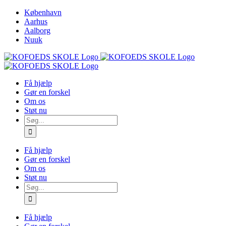
Skip
København
to
Aarhus
content
Aalborg
Nuuk
Få hjælp
Gør en forskel
Om os
Støt nu
Søg
efter:
Få hjælp
Gør en forskel
Om os
Støt nu
Søg
efter:
Få hjælp