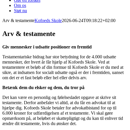
Gør en forskel
Om os
Støt nu
Arv & testamente
Kofoeds Skole
2026-06-24T09:18:22+02:00
Arv & testamente
Giv mennesker i udsatte positioner en fremtid
Testamentariske bidrag har stor betydning for de 4.000 udsatte
mennesker, der hvert år får hjælp af Kofoeds Skole. Ved at
testamentere et beløb af din formue til Kofoeds Skole er du med at
sikre, at indsatsen for socialt udsatte også er der i fremtiden, uanset
om det er et fast beløb eller hel eller delvis arv.
Betænk dem du elsker og dem, du tror på
Det kan være en personlig og følelsesladet opgave at skrive sit
testamente. Derfor anbefaler vi altid, at du får en advokat til at
hjælpe dig. Kofoeds Skole betaler for advokatbistand for op til
6.000 kroner for udfærdigelsen af et testamente. Vi skal gøre
opmærksom på, at beløbet er skattepligtigt og du kan til enhver tid
ændre dit testamente, hvis du ønsker det.