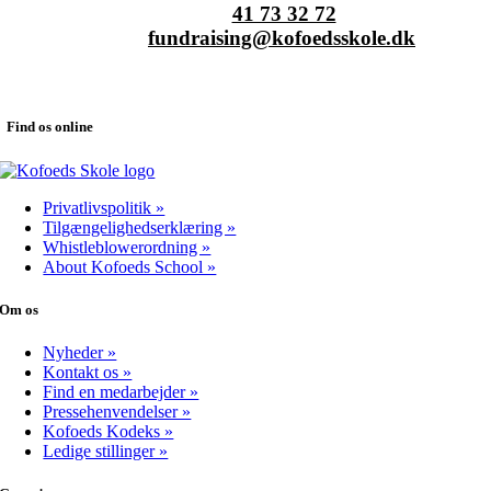
Telefon:
41 73 32 72
E-mail:
fundraising@kofoedsskole.dk
Vi sidder altid klar til at svare på spørgsmål vedr. arv og testamente.
Find os online
Privatlivspolitik »
Tilgængelighedserklæring »
Whistleblowerordning »
About Kofoeds School »
Om os
Nyheder »
Kontakt os »
Find en medarbejder »
Pressehenvendelser »
Kofoeds Kodeks »
Ledige stillinger »