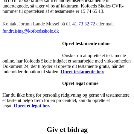
på op til 6.000 kroner samt et anonymiseret testamente til
undertegnede, så tager vi os af fakturaen. Kofoeds Skoles CVR-
nummer til oprettelsen af et testamente er 15 74 65 13.
Kontakt Jorunn Lande Messel på tlf.
41 73 32 72
eller mail
fundraising@kofoedsskole.dk
Opret testamente online
Ønsker du at oprette et testamente
online, har Kofoeds Skole indgået et samarbejde med virksomheden
Dokument 24, der tilbyder at oprette dit testamente gratis, når det
indeholder donation til skolen.
Opret testamente her.
Opret legat online
Har du ikke brug for personlig rådgivning og gerne vil testamentere
et bestemt beløb frem for en procentdel, kan du oprette et
legat.
Opret et legat her.
Giv et bidrag