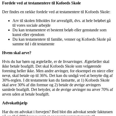
Fordele ved at testamentere til Kofoeds Skole
Der findes en række fordele ved at testamentere til Kofoeds Skole:
Arv til skolen friholdes for arveafgift, dvs. at hele beløbet gå
til vores sociale arbejde
Du kan testamentere et bestemt beløb eller genstande som
kunst eller ejendom
Du kan testamentere til familie, venner og Kofoeds Skole på
samme tid i dit testamente
Hvem skal arve?
Hvis du har børn og ægtefælle, er de livsarvinger. Ægtefæller skal
ikke betale boafgift. Det skal Kofoeds Skole som velgørende
forening heller ikke. Men andre arvinger, for eksempel en niece eller
nevø, skal betale op til 36%. Det kan du undgå ved at benytte dig af
30%-reglen. I dit testamente kan du fastsætte, at 1) Kofoeds Skole
skal arve 30% af din formue og 2) betale de øvrige arvingers
samlede boafgift. Det betyder, at de øvrige arvinger nu arver 70% af
arven uden at betale boafgift.
Advokathjælp
Har du en advokat i forvejen? Bed blot din advokat sende fakturaen