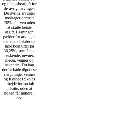
og tillægsboafgift for
de øvrige arvinger.
De øvrige arvinger
modtager dermed
70% af arven uden
at skulle betale
afgift. Løsningen
gælder for arvinger,
der ellers betaler de
høje boafgifter på
36,25%, som f.eks.
søskende, nevøer,
niecer, venner og
bekendte. Du kan
derfor både tilgodese
slægtninge, venner
og Kofoeds Skoles
arbejde for socialt
udsatte, uden at
nogen får mindre i
arv.
Spørgsmål?